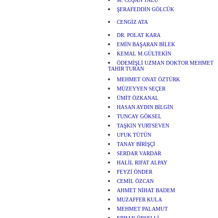
M. COŞAN TALU
ŞERAFEDDİN GÖLCÜK
CENGİZ ATA
DR. POLAT KARA
EMİN BAŞARAN BİLEK
KEMAL M.GÜLTEKİN
ÖDEMİŞLİ UZMAN DOKTOR MEHMET
TAHIR TURAN
MEHMET ONAT ÖZTÜRK
MÜZEYYEN SEÇER
ÜMİT ÖZKANAL
HASAN AYDIN BİLGİN
TUNCAY GÖKSEL
TAŞKIN YURTSEVEN
UFUK TÜTÜN
TANAY BİRİŞÇİ
SERDAR VARDAR
HALİL RIFAT ALPAY
FEYZİ ÖNDER
CEMİL ÖZCAN
AHMET NİHAT BADEM
MUZAFFER KULA
MEHMET PALAMUT