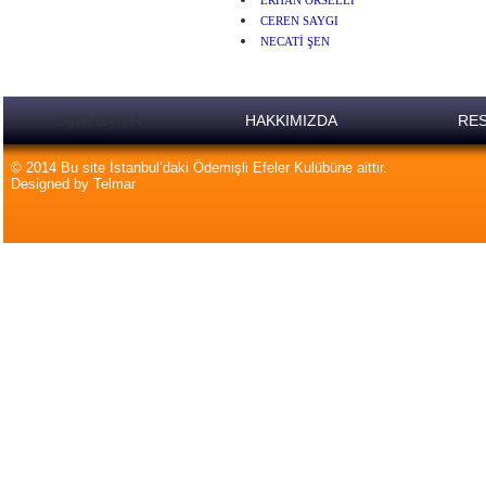
ERHAN ÖRSELLİ
CEREN SAYGI
NECATİ ŞEN
ANA SAYFA
HAKKIMIZDA
RES
© 2014 Bu site İstanbul’daki Ödemişli Efeler Kulübüne aittir.
Designed by Telmar