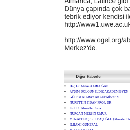
Almanca, Latince gibi b
Dünya çapında çok baş
tebrik ediyor kendisi 
http://www1.uwe.ac.uk
http://www.ogel.org/
Merkez'de.
Diğer Haberler
Doç.Dr. Mehmet ERDOĞAN
AYŞİM DOLGUN ILDIZ AKADEMİSYEN
GÜLEM ATABAY AKADEMİSYEN
NURETTİN FİDAN PROF. DR
Prof.Dr. Muzaffer Kula
NURCAN MERSİN UMUR
MUZAFFER ŞERİF BAŞOĞLU (Muzafer She
İLHAMİ GÜNERAL