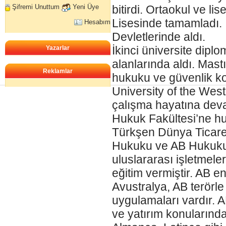
Şifremi Unuttum
Yeni Üye
bitirdi. Ortaokul ve li
Lisesinde tamamladı. İ
Hesabım
Devletlerinde aldı.
İkinci üniversite diplo
Yazarlar
alanlarında aldı. Mastı
Reklamlar
hukuku ve güvenlik k
University of the Wes
çalışma hayatına devam
Hukuk Fakültesi’ne hu
Türkşen Dünya Ticare
Hukuku ve AB Hukuku d
uluslararası işletmel
eğitim vermiştir. AB e
Avustralya, AB terörle
uygulamaları vardır. AB
ve yatırım konularınd