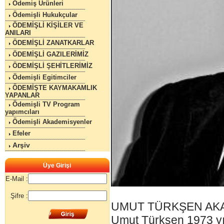
Ödemiş Ürünleri
Ödemişli Hukukçular
ÖDEMİŞLİ KİŞİLER VE
ANILARI
ÖDEMİŞLİ ZANATKARLAR
ÖDEMİŞLİ GAZILERİMİZ
ÖDEMİŞLİ ŞEHİTLERİMİZ
Ödemişli Egitimciler
ÖDEMİŞTE KAYMAKAMLIK
YAPANLAR
Ödemişli TV Program
yapımcıları
Ödemişli Akademisyenler
Efeler
Arşiv
Üye Girişi
E-Mail :
Şifre :
UMUT TÜRKŞEN AK
Umut Türkşen 1973 yı