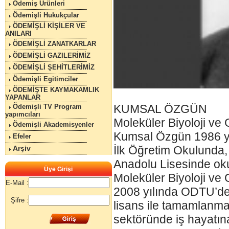
Ödemiş Ürünleri
Ödemişli Hukukçular
ÖDEMİŞLİ KİŞİLER VE
ANILARI
ÖDEMİŞLİ ZANATKARLAR
ÖDEMİŞLİ GAZILERİMİZ
ÖDEMİŞLİ ŞEHİTLERİMİZ
Ödemişli Egitimciler
ÖDEMİŞTE KAYMAKAMLIK
YAPANLAR
KUMSAL ÖZGÜN
Ödemişli TV Program
yapımcıları
Moleküler Biyoloji ve
Ödemişli Akademisyenler
Kumsal Özgün 1986 yı
Efeler
İlk Öğretim Okulunda,
Arşiv
Anadolu Lisesinde okud
Üye Girişi
Moleküler Biyoloji ve
E-Mail :
2008 yılında ODTU’de
Şifre :
lisans ile tamamlanmak
sektöründe iş hayatına