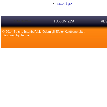
NECATİ ŞEN
ANA SAYFA
HAKKIMIZDA
RES
© 2014 Bu site İstanbul’daki Ödemişli Efeler Kulübüne aittir.
Designed by Telmar