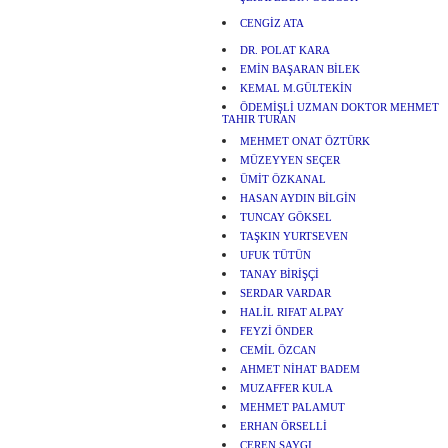
CENGİZ ATA
DR. POLAT KARA
EMİN BAŞARAN BİLEK
KEMAL M.GÜLTEKİN
ÖDEMİŞLİ UZMAN DOKTOR MEHMET
TAHIR TURAN
MEHMET ONAT ÖZTÜRK
MÜZEYYEN SEÇER
ÜMİT ÖZKANAL
HASAN AYDIN BİLGİN
TUNCAY GÖKSEL
TAŞKIN YURTSEVEN
UFUK TÜTÜN
TANAY BİRİŞÇİ
SERDAR VARDAR
HALİL RIFAT ALPAY
FEYZİ ÖNDER
CEMİL ÖZCAN
AHMET NİHAT BADEM
MUZAFFER KULA
MEHMET PALAMUT
ERHAN ÖRSELLİ
CEREN SAYGI