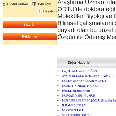
Araştırma Uzmanı ola
Şifremi Unuttum
Yeni Üye
ODTU’de doktora eğit
Hesabım
Moleküler Biyoloji ve 
Bilimsel çalışmalarını
Yazarlar
duyarlı olan bu güzel
Özgün ile Ödemiş Mer
Reklamlar
Diğer Haberler
Doç.Dr. Mehmet ERDOĞAN
AYŞİM DOLGUN ILDIZ AKADEMİSYEN
GÜLEM ATABAY AKADEMİSYEN
NURETTİN FİDAN PROF. DR
Prof.Dr. Muzaffer Kula
NURCAN MERSİN UMUR
MUZAFFER ŞERİF BAŞOĞLU (Muzafer She
İLHAMİ GÜNERAL
M. COŞAN TALU
ŞERAFEDDİN GÖLCÜK