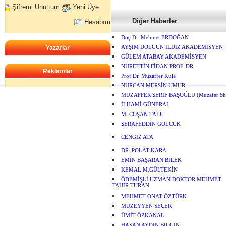
Şifremi Unuttum
Yeni Üye
Diğer Haberler
Hesabım
Doç.Dr. Mehmet ERDOĞAN
Yazarlar
AYŞİM DOLGUN ILDIZ AKADEMİSYEN
GÜLEM ATABAY AKADEMİSYEN
NURETTİN FİDAN PROF. DR
Reklamlar
Prof.Dr. Muzaffer Kula
NURCAN MERSİN UMUR
MUZAFFER ŞERİF BAŞOĞLU (Muzafer She
İLHAMİ GÜNERAL
M. COŞAN TALU
ŞERAFEDDİN GÖLCÜK
CENGİZ ATA
DR. POLAT KARA
EMİN BAŞARAN BİLEK
KEMAL M.GÜLTEKİN
ÖDEMİŞLİ UZMAN DOKTOR MEHMET
TAHIR TURAN
MEHMET ONAT ÖZTÜRK
MÜZEYYEN SEÇER
ÜMİT ÖZKANAL
HASAN AYDIN BİLGİN