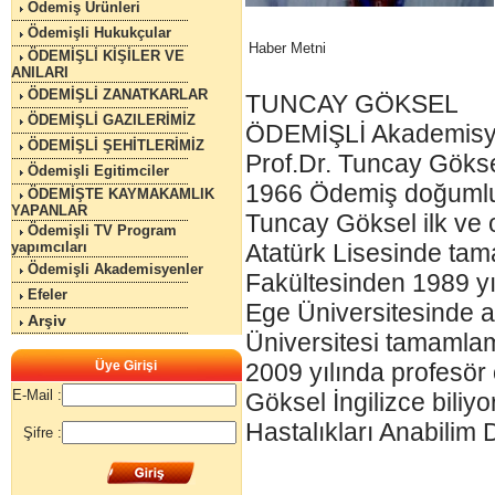
Ödemiş Ürünleri
Ödemişli Hukukçular
Haber Metni
ÖDEMİŞLİ KİŞİLER VE
ANILARI
ÖDEMİŞLİ ZANATKARLAR
TUNCAY GÖKSEL
ÖDEMİŞLİ GAZILERİMİZ
ÖDEMİŞLİ Akademis
ÖDEMİŞLİ ŞEHİTLERİMİZ
Prof.Dr. Tuncay Gökse
Ödemişli Egitimciler
1966 Ödemiş doğumlu 
ÖDEMİŞTE KAYMAKAMLIK
YAPANLAR
Tuncay Göksel ilk ve o
Ödemişli TV Program
yapımcıları
Atatürk Lisesinde tam
Ödemişli Akademisyenler
Fakültesinden 1989 yı
Efeler
Ege Üniversitesinde 
Arşiv
Üniversitesi tamamlam
Üye Girişi
2009 yılında profesör 
E-Mail :
Göksel İngilizce biliy
Hastalıkları Anabilim 
Şifre :