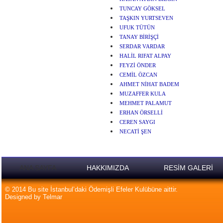
TUNCAY GÖKSEL
TAŞKIN YURTSEVEN
UFUK TÜTÜN
TANAY BİRİŞÇİ
SERDAR VARDAR
HALİL RIFAT ALPAY
FEYZİ ÖNDER
CEMİL ÖZCAN
AHMET NİHAT BADEM
MUZAFFER KULA
MEHMET PALAMUT
ERHAN ÖRSELLİ
CEREN SAYGI
NECATİ ŞEN
ANA SAYFA
HAKKIMIZDA
RESİM GALERİ
© 2014 Bu site İstanbul’daki Ödemişli Efeler Kulübüne aittir.
Designed by Telmar