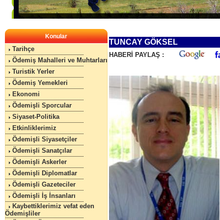
Konular
TUNCAY GÖKSEL
Tarihçe
HABERİ PAYLAŞ :
Ödemiş Mahalleri ve Muhtarları
Turistik Yerler
Ödemiş Yemekleri
Ekonomi
Ödemişli Sporcular
Siyaset-Politika
Etkinliklerimiz
Ödemişli Siyasetçiler
Ödemişli Sanatçılar
Ödemişli Askerler
Ödemişli Diplomatlar
Ödemişli Gazeteciler
Ödemişli İş İnsanları
Kaybettiklerimiz vefat eden
Ödemişliler