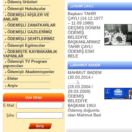
Ödemiş Ürünleri
TAHİR ÇAYLI
Ödemişli Hukukçular
Başkanı TAHİR
ÖDEMİŞLİ KİŞİLER VE
ÇAYLI (14.12.1977
ANILARI
– 11.09.1980)
ÖDEMİŞLİ ZANATKARLAR
GEÇMİŞ DÖNEM
ÖDEMİŞLİ GAZILERİMİZ
ÖDEMİŞ
BELEDİYE
ÖDEMİŞLİ ŞEHİTLERİMİZ
BAŞKANLARIMIZ
Ödemişli Egitimciler
TAHİR ÇAYLI
ÖDEMİŞ ESKİ
ÖDEMİŞTE KAYMAKAMLIK
BELE
YAPANLAR
Ödemişli TV Program
MAHMUT BADEM
yapımcıları
Ödemişli Akademisyenler
MAHMUT BADEM
(30.03.2014 /
Efeler
…….),
Arşiv
(28.03.2004 /
29.03.2009)
ÖDEMİŞ
Üye Girişi
BELEDİYE
E-Mail :
BAŞKANI 1953
Ödemiş doğumlu
olan Mahmut Bad
Şifre :