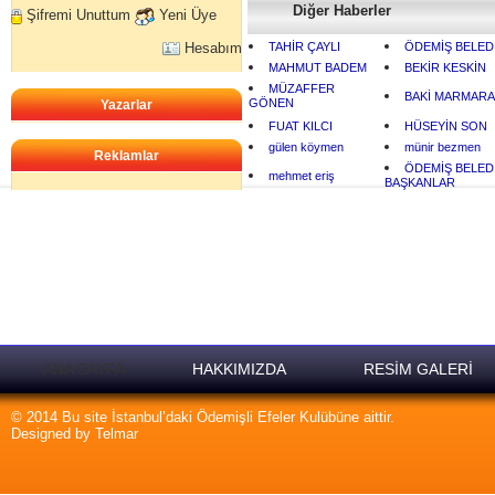
Diğer Haberler
Şifremi Unuttum
Yeni Üye
Hesabım
TAHİR ÇAYLI
ÖDEMİŞ BELED
MAHMUT BADEM
BEKİR KESKİN
MÜZAFFER
BAKİ MARMARA
GÖNEN
Yazarlar
FUAT KILCI
HÜSEYİN SON
gülen köymen
münir bezmen
Reklamlar
ÖDEMİŞ BELED
mehmet eriş
BAŞKANLAR
ANA SAYFA
HAKKIMIZDA
RESİM GALERİ
© 2014 Bu site İstanbul’daki Ödemişli Efeler Kulübüne aittir.
Designed by Telmar