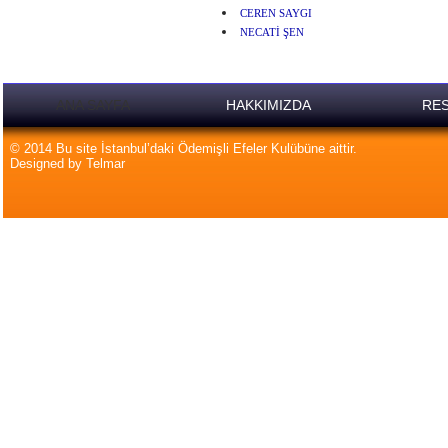
CEREN SAYGI
NECATİ ŞEN
ANA SAYFA
HAKKIMIZDA
RES
© 2014 Bu site İstanbul’daki Ödemişli Efeler Kulübüne aittir.
Designed by Telmar