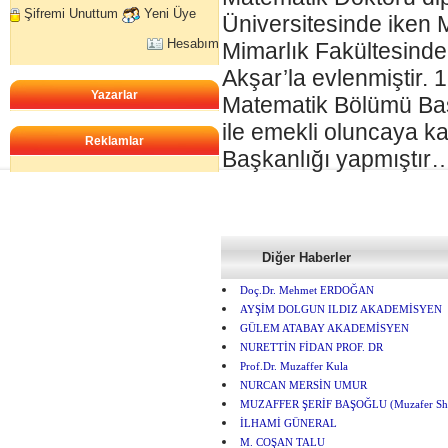
Şifremi Unuttum
Yeni Üye
Üniversitesinde iken 
Hesabım
Mimarlık Fakültesinde 
Akşar’la evlenmiştir. 
Yazarlar
Matematik Bölümü Başk
ile emekli oluncaya k
Reklamlar
Başkanlığı yapmıştır
Diğer Haberler
Doç.Dr. Mehmet ERDOĞAN
AYŞİM DOLGUN ILDIZ AKADEMİSYEN
GÜLEM ATABAY AKADEMİSYEN
NURETTİN FİDAN PROF. DR
Prof.Dr. Muzaffer Kula
NURCAN MERSİN UMUR
MUZAFFER ŞERİF BAŞOĞLU (Muzafer She
İLHAMİ GÜNERAL
M. COŞAN TALU