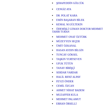
ŞERAFEDDİN GÖLCÜK
CENGİZ ATA
DR. POLAT KARA
EMİN BAŞARAN BİLEK
KEMAL M.GÜLTEKİN
ÖDEMİŞLİ UZMAN DOKTOR MEHMET
TAHIR TURAN
MEHMET ONAT ÖZTÜRK
MÜZEYYEN SEÇER
ÜMİT ÖZKANAL
HASAN AYDIN BİLGİN
TUNCAY GÖKSEL
TAŞKIN YURTSEVEN
UFUK TÜTÜN
TANAY BİRİŞÇİ
SERDAR VARDAR
HALİL RIFAT ALPAY
FEYZİ ÖNDER
CEMİL ÖZCAN
AHMET NİHAT BADEM
MUZAFFER KULA
MEHMET PALAMUT
ERHAN ÖRSELLİ