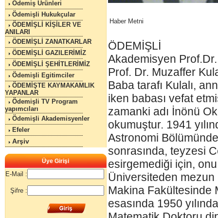
Ödemiş Ürünleri
Ödemişli Hukukçular
Haber Metni
ÖDEMİŞLİ KİŞİLER VE
ANILARI
ÖDEMİŞLİ ZANATKARLAR
ÖDEMİŞLİ
ÖDEMİŞLİ GAZILERİMİZ
Akademisyen Prof.Dr.
ÖDEMİŞLİ ŞEHİTLERİMİZ
Prof. Dr. Muzaffer Ku
Ödemişli Egitimciler
Baba tarafı Kulalı, ann
ÖDEMİŞTE KAYMAKAMLIK
YAPANLAR
iken babası vefat etmi
Ödemişli TV Program
yapımcıları
zamanki adı İnönü Oku
Ödemişli Akademisyenler
okumuştur. 1941 yılı
Efeler
Astronomi Bölümünden
Arşiv
sonrasında, teyzesi C
Üye Girişi
esirgemediği için, onu
E-Mail :
Üniversiteden mezun o
Makina Fakültesinde Ma
Şifre :
esasında 1950 yılında
Matematik Doktoru dipl