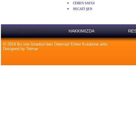
CEREN SAYGI
NECATİ ŞEN
ANA SAYFA
HAKKIMIZDA
RES
© 2014 Bu site İstanbul’daki Ödemişli Efeler Kulübüne aittir.
Designed by Telmar