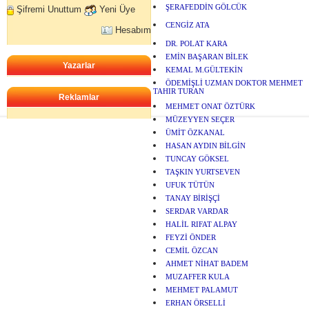
ŞERAFEDDİN GÖLCÜK
Şifremi Unuttum
Yeni Üye
CENGİZ ATA
Hesabım
DR. POLAT KARA
EMİN BAŞARAN BİLEK
Yazarlar
KEMAL M.GÜLTEKİN
ÖDEMİŞLİ UZMAN DOKTOR MEHMET
TAHIR TURAN
Reklamlar
MEHMET ONAT ÖZTÜRK
MÜZEYYEN SEÇER
ÜMİT ÖZKANAL
HASAN AYDIN BİLGİN
TUNCAY GÖKSEL
TAŞKIN YURTSEVEN
UFUK TÜTÜN
TANAY BİRİŞÇİ
SERDAR VARDAR
HALİL RIFAT ALPAY
FEYZİ ÖNDER
CEMİL ÖZCAN
AHMET NİHAT BADEM
MUZAFFER KULA
MEHMET PALAMUT
ERHAN ÖRSELLİ