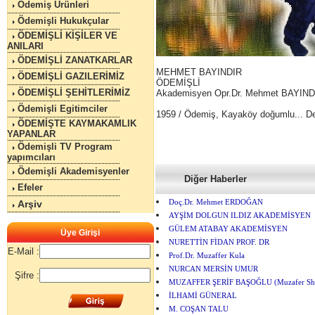
Ödemiş Ürünleri
Ödemişli Hukukçular
ÖDEMİŞLİ KİŞİLER VE
ANILARI
ÖDEMİŞLİ ZANATKARLAR
MEHMET BAYINDIR
ÖDEMİŞLİ GAZILERİMİZ
ÖDEMİŞLİ
ÖDEMİŞLİ ŞEHİTLERİMİZ
Akademisyen Opr.Dr. Mehmet BAYIND
Ödemişli Egitimciler
1959 / Ödemiş, Kayaköy doğumlu... D
ÖDEMİŞTE KAYMAKAMLIK
YAPANLAR
Ödemişli TV Program
yapımcıları
Ödemişli Akademisyenler
Diğer Haberler
Efeler
Arşiv
Doç.Dr. Mehmet ERDOĞAN
AYŞİM DOLGUN ILDIZ AKADEMİSYEN
GÜLEM ATABAY AKADEMİSYEN
Üye Girişi
NURETTİN FİDAN PROF. DR
E-Mail :
Prof.Dr. Muzaffer Kula
NURCAN MERSİN UMUR
Şifre :
MUZAFFER ŞERİF BAŞOĞLU (Muzafer She
İLHAMİ GÜNERAL
M. COŞAN TALU