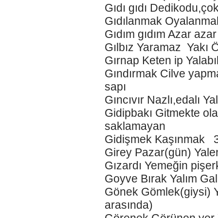
Gıdı gıdı Dedikodu,
Gıdılanmak Oyalanmak
Gıdım gıdım Azar azar
Gılbız Yaramaz Yakı Ö
Gırnap Keten ip Yalabık 
Gındırmak Cilve yapm
sapı
Gıncıvır Nazlı,edalı Ya
Gidipbakı Gitmekte olan
saklamayan
Gidişmek Kaşınmak 3-
Girey Pazar(gün) Yal
Gızardı Yemeğin pişer
Goyve Bırak Yalım Gal
Gönek Gömlek(giysi) Y
arasında)