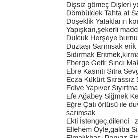
Dişsiz gömeç Dişleri y
Dömbüldek Tahta at Sa
Döşeklik Yatakların k
Yapışkan,şekerli mad
Dulcuk Herşeye burnun
Duztaşı Sarımsak erik
Sıdırmak Eritmek,kırm
Eberge Getir Sındı Ma
Ebre Kaşıntı Sıtra Sev
Ecza Kükürt Sıtrassız
Edive Yapıver Sıyırtma
Efe Ağabey Siğmek Ke
Eğre Çatı örtüsü ile 
sarımsak
Ekti İstengeç,dilenci 
Ellehem Öyle,galiba 
Elmalıkbaşı Pervaz Sirk