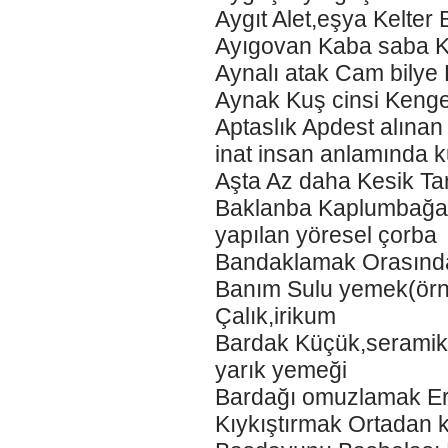
Aygıt Alet,eşya Kelter
Ayıgovan Kaba saba K
Aynalı atak Cam bilye 
Aynak Kuş cinsi Kenger
Aptaslık Apdest alına
inat insan anlamında ku
Aşta Az daha Kesik Tar
Baklanba Kaplumbağa K
yapılan yöresel çorba
Bandaklamak Orasında
Banım Sulu yemek(örneğ
Çalık,irikum
Bardak Küçük,seramik s
yarık yemeği
Bardağı omuzlamak Er
Kıykıştırmak Ortadan 