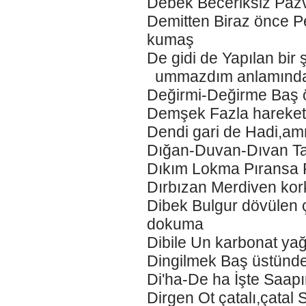
Debek Beceriksiz Paz
Demitten Biraz önce 
kumaş
De gidi de Yapılan bi
ummazdım anlamında
Değirmi-Değirme Baş ö
Demşek Fazla hareketl
Dendi gari de Hadi,am
Dığan-Duvan-Dıvan Ta
Dıkım Lokma Pıransa 
Dırbızan Merdiven kor
Dibek Bulgur dövülen 
dokuma
Dibile Un karbonat yağ
Dingilmek Baş üstünde
Di'ha-De ha İşte Saapı
Dirgen Ot çatalı,çata