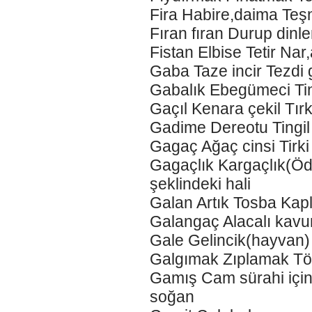
Fira Habire,daima Teş
Fıran fıran Durup din
Fistan Elbise Tetir Nar
Gaba Taze incir Tezdi 
Gabalık Ebegümeci T
Gaçıl Kenara çekil Tırkı
Gadime Dereotu Tingil
Gagaç Ağaç cinsi Tirk
Gagaçlık Kargaçlık(Öd
şeklindeki hali
Galan Artık Tosba Ka
Galangaç Alacalı kav
Gale Gelincik(hayvan)
Galgımak Zıplamak T
Gamış Cam sürahi için 
soğan