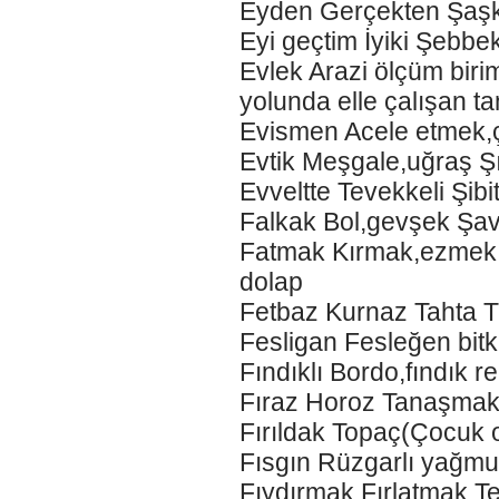
Eyden Gerçekten Şaşk
Eyi geçtim İyiki Şebbe
Evlek Arazi ölçüm bir
yolunda elle çalışan ta
Evismen Acele etmek,ç
Evtik Meşgale,uğraş 
Evveltte Tevekkeli Şib
Falkak Bol,gevşek Şav
Fatmak Kırmak,ezmek 
dolap
Fetbaz Kurnaz Tahta Tü
Fesligan Fesleğen bitk
Fındıklı Bordo,fındık r
Fıraz Horoz Tanaşmak 
Fırıldak Topaç(Çocuk 
Fısgın Rüzgarlı yağmur
Fıydırmak Fırlatmak 