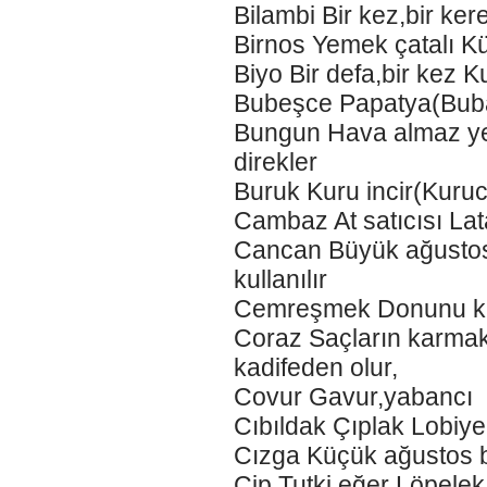
Bilambi Bir kez,bir ke
Birnos Yemek çatalı Kü
Biyo Bir defa,bir kez 
Bubeşce Papatya(Buba
Bungun Hava almaz yer
direkler
Buruk Kuru incir(Kuruc
Cambaz At satıcısı Lat
Cancan Büyük ağustos 
kullanılır
Cemreşmek Donunu kal
Coraz Saçların karmaka
kadifeden olur,
Covur Gavur,yabancı kı
Cıbıldak Çıplak Lobiye
Cızga Küçük ağustos 
Cip Tutki,eğer Löpelek