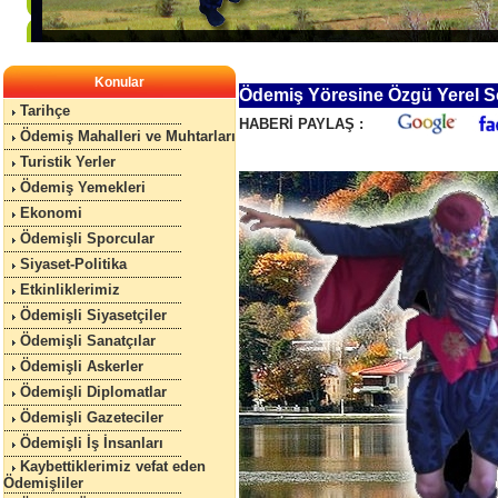
Konular
Ödemiş Yöresine Özgü Yerel Söz
Tarihçe
HABERİ PAYLAŞ :
Ödemiş Mahalleri ve Muhtarları
Turistik Yerler
Ödemiş Yemekleri
Ekonomi
Ödemişli Sporcular
Siyaset-Politika
Etkinliklerimiz
Ödemişli Siyasetçiler
Ödemişli Sanatçılar
Ödemişli Askerler
Ödemişli Diplomatlar
Ödemişli Gazeteciler
Ödemişli İş İnsanları
Kaybettiklerimiz vefat eden
Ödemişliler