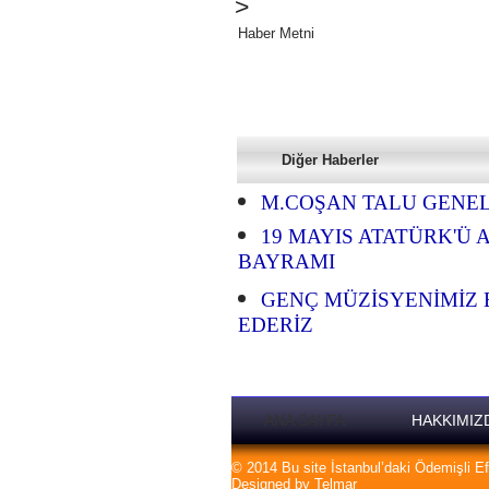
>
Haber Metni
Diğer Haberler
M.COŞAN TALU GENEL
19 MAYIS ATATÜRK'Ü 
BAYRAMI
GENÇ MÜZİSYENİMİZ 
EDERİZ
ANA SAYFA
HAKKIMIZ
© 2014 Bu site İstanbul’daki Ödemişli Efe
Designed by Telmar