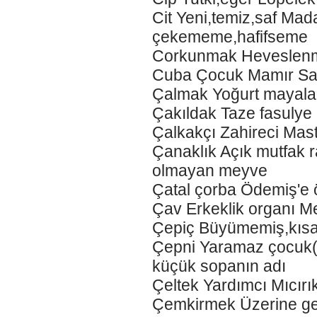
Cit Yeni,temiz,saf Mad
çekememe,hafifseme
Corkunmak Heveslen
Cuba Çocuk Mamır Sa
Çalmak Yoğurt mayala
Çakıldak Taze fasulye 
Çalkakçı Zahireci Mas
Çanaklık Açık mutfak r
olmayan meyve
Çatal çorba Ödemiş'e ö
Çav Erkeklik organı Me
Çepiç Büyümemiş,kıs
Çepni Yaramaz çocuk(
küçük sopanın adı
Çeltek Yardımcı Mıcır
Çemkirmek Üzerine gel