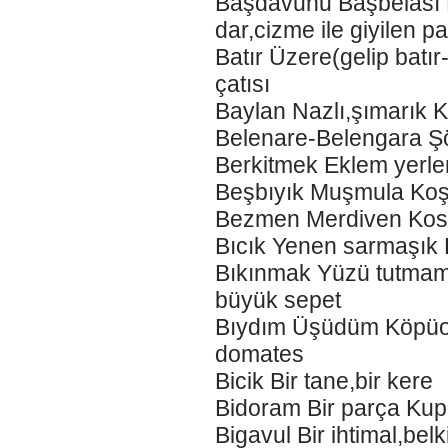
Başdavunu Başbelası K
dar,cizme ile giyilen p
Batır Üzere(gelip batı
çatısı
Baylan Nazlı,şımarık 
Belenare-Belengara Şö
Berkitmek Eklem yerler
Beşbıyık Muşmula Koş
Bezmen Merdiven Kosp
Bıcık Yenen sarmaşık 
Bıkınmak Yüzü tutmam
büyük sepet
Bıydım Üşüdüm Köpüoğl
domates
Bicik Bir tane,bir ker
Bidoram Bir parça Kupa
Bigavul Bir ihtimal,bel