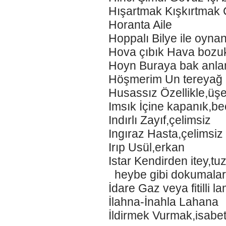
Hışartmak Kışkırtmak 
Horanta Aile
Hoppalı Bilye ile oyna
Hova çıbık Hava bozu
Hoyn Buraya bak anlam
Höşmerim Un tereyağ p
Husassız Özellikle,ü
Imsık İçine kapanık,be
Indırlı Zayıf,çelimsiz
Ingıraz Hasta,çelimsiz
Irıp Usül,erkan
Istar Kendirden itey,tu
heybe gibi dokumaların
İdare Gaz veya fitilli l
İlahna-İnahla Lahana
İldirmek Vurmak,isabet