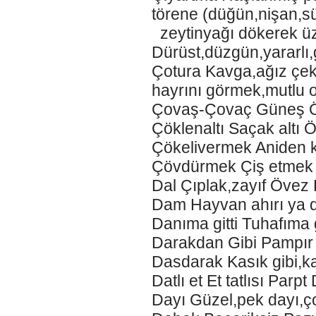
törene (düğün,nişan,sü
zeytinyağı dökerek üz
Dürüst,düzgün,yararlı
Çotura Kavga,ağız çek
hayrını görmek,mutlu 
Çovaş-Çovaç Güneş 
Çöklenaltı Saçak altı
Çökelivermek Aniden 
Çövdürmek Çiş etmek 
Dal Çıplak,zayıf Övez 
Dam Hayvan ahırı ya d
Danıma gitti Tuhafıma g
Darakdan Gibi Pampır İs
Dasdarak Kasık gibi,k
Datlı et Et tatlısı Parp
Dayı Güzel,pek dayı,ç