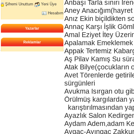
Anbaşı Tarla sınırı İre
Şifremi Unuttum
Yeni Üye
Aney Anacığım(hayret 
Hesabım
Anız Ekin biçildikten so
Annaç Karşı İşlik Göm
Yazarlar
Amal Eziyet İtey Üzer
Apalamak Emeklemek İt
Reklamlar
Appak Tertemiz Kabar
Aş Pilav Kamış Su süra
Atak Bilye(çocukların
Avet Törenlerde getiri
sürgünleri
Avukma Isırgan otu gibi
Örülmüş kargılardan ya
karıştırılmasından yap
Ayazlık Salon Kedirge
Aydam Adem,adam Kefi
Aygaç-Ayıngaç Zakkum