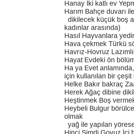
Hanay İki katlı ev Ye
Harım Bahçe duvarı ile ç
dikilecek küçük boş a
kadınlar arasında)
Hasıl Hayvanlara yedir
Hava çekmek Türkü sö
Havrız-Hovruz Lazım
Hayat Evdeki ön bölüm 
Ha ya Evet anlamında,
için kullanılan bir çeşit
Helke Bakır bakraç Za
Herek Ağaç dibine dikil
Heştinmek Boş vermek
Heybeli Bulgur börül
olmak
yağ ile yapılan yörese
Hinci Şimdi Govuz İçi 