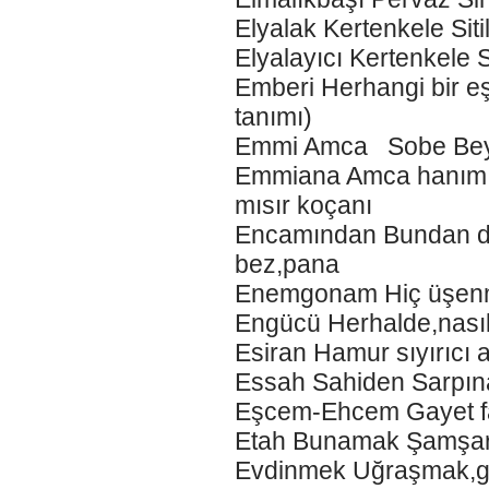
Elyalak Kertenkele Siti
Elyalayıcı Kertenkele S
Emberi Herhangi bir e
tanımı)
Emmi Amca Sobe Beyzi 
Emmiana Amca hanımı(
mısır koçanı
Encamından Bundan dol
bez,pana
Enemgonam Hiç üşen
Engücü Herhalde,nası
Esiran Hamur sıyırıcı
Essah Sahiden Sarpına
Eşcem-Ehcem Gayet fa
Etah Bunamak Şamşar
Evdinmek Uğraşmak,ga