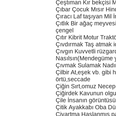
Çeştıman Kır bekçisi
Çıbar Çocuk Mısır Hin
Çıracı Laf taşıyan Mil
Çıtlık Bir ağaç meyves
çengel
Çıtır Kibrit Motur Trakt
Çıvdırmak Taş atmak i
Çıvgın Kuvvetli rüzg
Nasılsın(Mendegüme 
Çıvmak Sulamak Nadı
Çilbir At,eşek vb. gib
örtü,seccade
Çiğin Sırt,omuz Nece
Çiğirdek Kavunun olg
Çile İnsanın görüntüs
Çitik Ayakkabı Oba Dü
Çiyartma Haşlanmış p