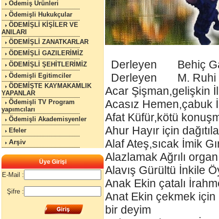
Ödemiş Ürünleri
Ödemişli Hukukçular
ÖDEMİŞLİ KİŞİLER VE
ANILARI
ÖDEMİŞLİ ZANATKARLAR
ÖDEMİŞLİ GAZILERİMİZ
Derleyen Behiç Ga
ÖDEMİŞLİ ŞEHİTLERİMİZ
Derleyen M. Ruhi
Ödemişli Egitimciler
ÖDEMİŞTE KAYMAKAMLIK
Acar Şişman,gelişkin İl
YAPANLAR
Acasız Hemen,çabuk İlme
Ödemişli TV Program
yapımcıları
Afat Küfür,kötü konuş
Ödemişli Akademisyenler
Ahur Hayır için dağıtı
Efeler
Alaf Ateş,sıcak İmik Gı
Arşiv
Alazlamak Ağrılı orga
Üye Girişi
Alavış Gürültü İnkile Ö
E-Mail :
Anak Ekin çatalı İrah
Şifre :
Anat Ekin çekmek için a
bir deyim