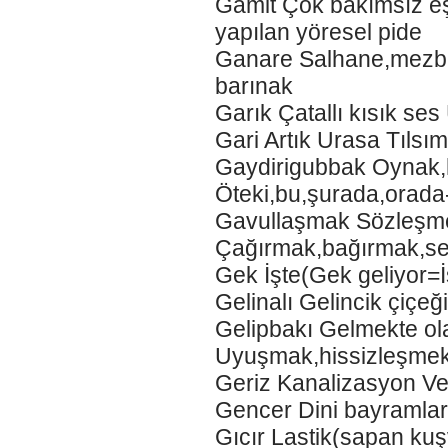
Gamit Çok bakımsız eşe
yapılan yöresel pide
Ganare Salhane,mezbah
barınak
Garık Çatallı kısık se
Gari Artık Urasa Tılsı
Gaydirigubbak Oynak,
Öteki,bu,şurada,orad
Gavullaşmak Sözleşm
Çağırmak,bağırmak,s
Gek İşte(Gek geliyor=
Gelinalı Gelincik çi
Gelipbakı Gelmekte ol
Uyuşmak,hissizleşme
Geriz Kanalizasyon Ve
Gencer Dini bayramlar
Gıcır Lastik(sapan ku