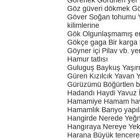
Görenek Görünen yer
Göz güveri dökmek Gö
Göver Soğan tohumu Y
kilimlerine
Gök Olgunlaşmamış e
Gökçe gaga Bir karga t
Göyner içi Pilav vb. ye
Hamur tatlısı
Guluguş Baykuş Yaşı
Güren Kızılcık Yavan Ye
Gürüzümü Böğürtlen bit
Hadandı Haydi Yavuz İ
Hamamiye Hamam havlu
Hamamlık Banyo yapıl
Hangirde Nerede Yeğn
Hangıraya Nereye Ye
Harana Büyük tencere 