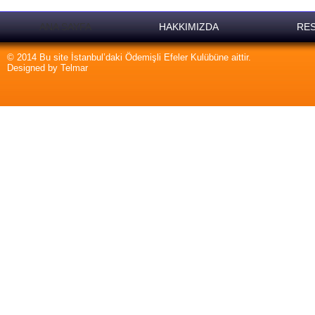
ANA SAYFA
HAKKIMIZDA
RES
© 2014 Bu site İstanbul’daki Ödemişli Efeler Kulübüne aittir.
Designed by Telmar