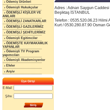
Ödemiş Ürünleri
Ödemişli Hukukçular
Adres : Adnan Saygun Caddesi Be
Beşiktaş İSTANBUL
ÖDEMİŞLİ KİŞİLER VE
ANILARI
Telefon : 0535.520.06.23 Hilmi
ÖDEMİŞLİ ZANATKARLAR
Kurt / 0530.280.87.90 Osman G
ÖDEMİŞLİ GAZILERİMİZ
ÖDEMİŞLİ ŞEHİTLERİMİZ
Ödemişli Egitimciler
ÖDEMİŞTE KAYMAKAMLIK
YAPANLAR
Ödemişli TV Program
yapımcıları
Ödemişli Akademisyenler
Efeler
Arşiv
Üye Girişi
E-Mail :
Şifre :