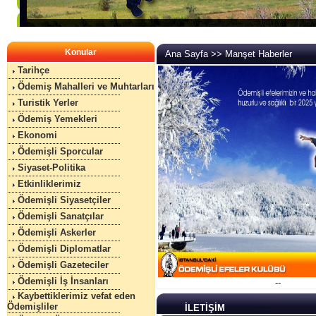
Konular
Ana Sayfa >> Manşet Haberler
Tarihçe
Ödemiş Mahalleri ve Muhtarları
Turistik Yerler
Ödemiş Yemekleri
Ekonomi
Ödemişli Sporcular
Siyaset-Politika
Etkinliklerimiz
Ödemişli Siyasetçiler
Ödemişli Sanatçılar
Ödemişli Askerler
Ödemişli Diplomatlar
Ödemişli Gazeteciler
Ödemişli İş İnsanları
--
Kaybettiklerimiz vefat eden
Ödemişliler
İLETİŞİM