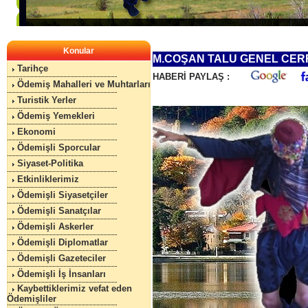
Konular
M.COŞAN TALU GENEL CER
Tarihçe
HABERİ PAYLAŞ :
Ödemiş Mahalleri ve Muhtarları
Turistik Yerler
Ödemiş Yemekleri
Ekonomi
Ödemişli Sporcular
Siyaset-Politika
Etkinliklerimiz
Ödemişli Siyasetçiler
Ödemişli Sanatçılar
Ödemişli Askerler
Ödemişli Diplomatlar
Ödemişli Gazeteciler
Ödemişli İş İnsanları
Kaybettiklerimiz vefat eden
Ödemişliler