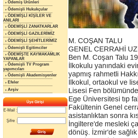
Ödemiş Ürünleri
Ödemişli Hukukçular
ÖDEMİŞLİ KİŞİLER VE
ANILARI
ÖDEMİŞLİ ZANATKARLAR
ÖDEMİŞLİ GAZILERİMİZ
M. COŞAN TALU
ÖDEMİŞLİ ŞEHİTLERİMİZ
GENEL CERRAHİ UZMA
Ödemişli Egitimciler
ÖDEMİŞTE KAYMAKAMLIK
Ben M. Coşan Talu 19
YAPANLAR
İlkokulu yanındaki ev
Ödemişli TV Program
yapımcıları
yapmış rahmetli Hakkı
Ödemişli Akademisyenler
İlkokul, ortaokul ve 
Efeler
Lisesi Fen bölümünd
Arşiv
Ege Üniversitesi tıp 
Üye Girişi
Fakültenin Genel cerr
E-Mail :
asistanlıktan sonra k
Şifre :
İngiltere'de mesleki 
dönüş. İzmir'de sağlı