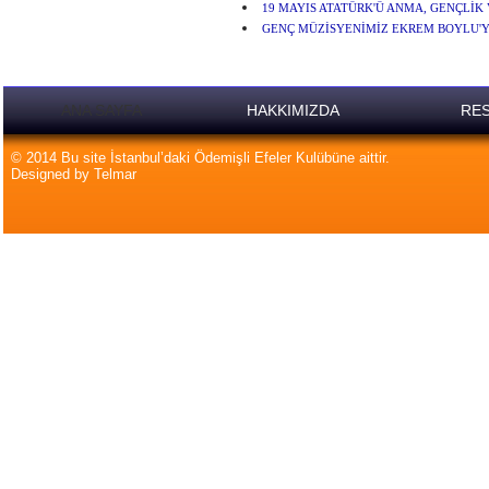
19 MAYIS ATATÜRK'Ü ANMA, GENÇLİK
GENÇ MÜZİSYENİMİZ EKREM BOYLU'Y
ANA SAYFA
HAKKIMIZDA
RES
© 2014 Bu site İstanbul’daki Ödemişli Efeler Kulübüne aittir.
Designed by Telmar