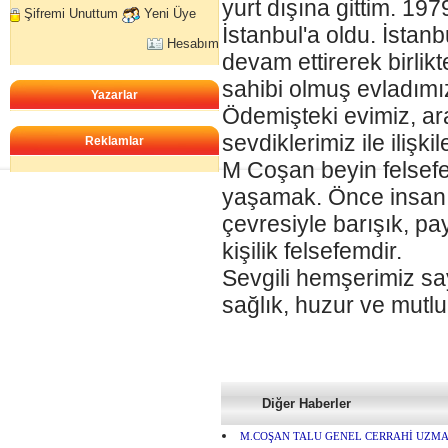
yurt dışına gittim. 1
Şifremi Unuttum
Yeni Üye
İstanbul'a oldu. İstanb
Hesabım
devam ettirerek birlik
sahibi olmuş evladımız
Yazarlar
Ödemişteki evimiz, ar
sevdiklerimiz ile ilişk
Reklamlar
M Coşan beyin felsefe
yaşamak. Önce insan o
çevresiyle barışık, p
kişilik felsefemdir.
Sevgili hemşerimiz sa
sağlık, huzur ve mutlu
Diğer Haberler
M.COŞAN TALU GENEL CERRAHİ UZMA