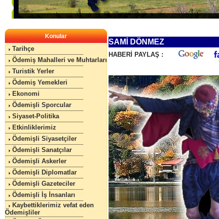
Konular
SAMİ DÖNMEZ
Tarihçe
HABERİ PAYLAŞ :
Ödemiş Mahalleri ve Muhtarları
Turistik Yerler
Ödemiş Yemekleri
Ekonomi
Ödemişli Sporcular
Siyaset-Politika
Etkinliklerimiz
Ödemişli Siyasetçiler
Ödemişli Sanatçılar
Ödemişli Askerler
Ödemişli Diplomatlar
Ödemişli Gazeteciler
Ödemişli İş İnsanları
Kaybettiklerimiz vefat eden
Ödemişliler