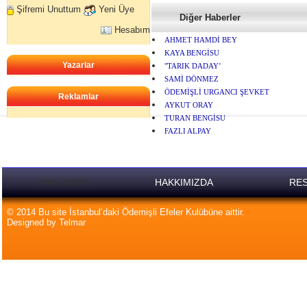
Şifremi Unuttum
Yeni Üye
Diğer Haberler
Hesabım
AHMET HAMDİ BEY
KAYA BENGİSU
Yazarlar
"TARIK DADAY’
SAMİ DÖNMEZ
ÖDEMİŞLİ URGANCI ŞEVKET
Reklamlar
AYKUT ORAY
TURAN BENGİSU
FAZLI ALPAY
ANA SAYFA
HAKKIMIZDA
RES
© 2014 Bu site İstanbul’daki Ödemişli Efeler Kulübüne aittir.
Designed by Telmar