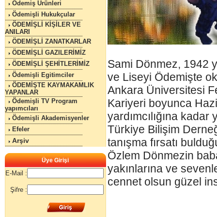
Ödemiş Ürünleri
Ödemişli Hukukçular
ÖDEMİŞLİ KİŞİLER VE
ANILARI
ÖDEMİŞLİ ZANATKARLAR
ÖDEMİŞLİ GAZILERİMİZ
Sami Dönmez, 1942 yı
ÖDEMİŞLİ ŞEHİTLERİMİZ
ve Liseyi Ödemişte 
Ödemişli Egitimciler
ÖDEMİŞTE KAYMAKAMLIK
Ankara Üniversitesi 
YAPANLAR
Kariyeri boyunca Haz
Ödemişli TV Program
yapımcıları
yardımcılığına kadar 
Ödemişli Akademisyenler
Türkiye Bilişim Derneğ
Efeler
tanışma fırsatı buldu
Arşiv
Özlem Dönmezin babas
Üye Girişi
yakınlarına ve sevenle
E-Mail :
cennet olsun güzel in
Şifre :