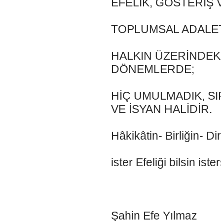
EFELİK, GÖSTERİŞ 
TOPLUMSAL ADALETİ
HALKIN ÜZERİNDEKİ
DÖNEMLERDE;
HİÇ UMULMADIK, S
VE İSYAN HALİDİR.
Hâkikâtin- Birliğin- Di
ister Efeliği bilsin ist
Şahin Efe Yılmaz