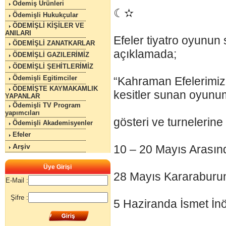
Ödemiş Ürünleri
☾✫
Ödemişli Hukukçular
ÖDEMİŞLİ KİŞİLER VE
ANILARI
Efeler tiyatro oyunun
ÖDEMİŞLİ ZANATKARLAR
açıklamada;
ÖDEMİŞLİ GAZILERİMİZ
ÖDEMİŞLİ ŞEHİTLERİMİZ
Ödemişli Egitimciler
“Kahraman Efelerimizi
ÖDEMİŞTE KAYMAKAMLIK
kesitler sunan oyun
YAPANLAR
Ödemişli TV Program
yapımcıları
gösteri ve turnelerine 
Ödemişli Akademisyenler
Efeler
Arşiv
10 – 20 Mayıs Arasınd
Üye Girişi
28 Mayıs Kararaburun
E-Mail :
Şifre :
5 Haziranda İsmet İn