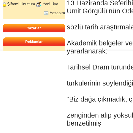
13 Haziranda Seferih
Şifremi Unuttum
Yeni Üye
Ümit Görgülü’nün Öde
Hesabım
sözlü tarih araştırmala
Yazarlar
Akademik belgeler ve 
Reklamlar
yararlanarak;
Tarihsel Dram türünd
türkülerinin söylendiği
“Biz dağa çıkmadık, ç
zenginden alıp yoksu
benzetilmiş