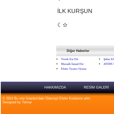
İLK KURŞUN
☾✫
Diğer Haberler
Yörük Ese Efe
Şahin Ef
Mursallı İsmail Efe:
AYDIN 
Efeler Tiyatro Oyunu
ANA SAYFA
HAKKIMIZDA
RESİM GALERİ
© 2014 Bu site İstanbul’daki Ödemişli Efeler Kulübüne aittir.
Designed by Telmar