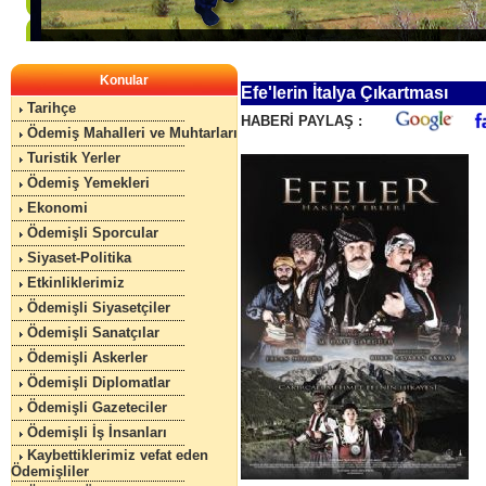
Konular
Efe'lerin İtalya Çıkartması
Tarihçe
HABERİ PAYLAŞ :
Ödemiş Mahalleri ve Muhtarları
Turistik Yerler
Ödemiş Yemekleri
Ekonomi
Ödemişli Sporcular
Siyaset-Politika
Etkinliklerimiz
Ödemişli Siyasetçiler
Ödemişli Sanatçılar
Ödemişli Askerler
Ödemişli Diplomatlar
Ödemişli Gazeteciler
Ödemişli İş İnsanları
Kaybettiklerimiz vefat eden
Ödemişliler