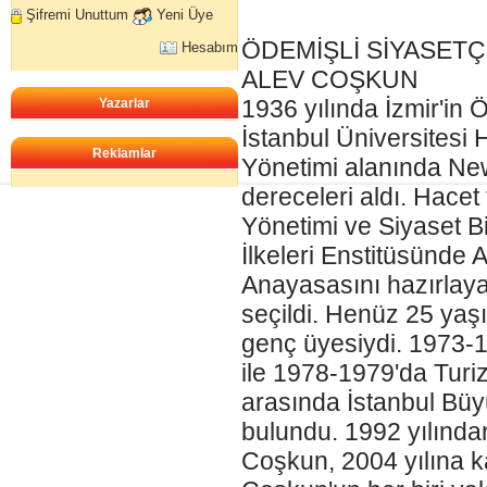
Şifremi Unuttum
Yeni Üye
ÖDEMİŞLİ SİYASETÇ
Hesabım
ALEV COŞKUN
1936 yılında İzmir'in 
Yazarlar
İstanbul Üniversitesi 
Reklamlar
Yönetimi alanında New
dereceleri aldı. Hacet
Yönetimi ve Siyaset Bi
İlkeleri Enstitüsünde 
Anayasasını hazırlay
seçildi. Henüz 25 yaş
genç üyesiydi. 1973-1
ile 1978-1979'da Turiz
arasında İstanbul Büy
bulundu. 1992 yılınd
Coşkun, 2004 yılına k