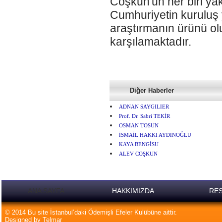
Coşkun'un her biri yak
Cumhuriyetin kuruluş yıl
araştırmanın ürünü ol
karşılamaktadır.
Diğer Haberler
ADNAN SAYGILIER
Prof. Dr. Sabri TEKİR
OSMAN TOSUN
İSMAİL HAKKI AYDINOĞLU
KAYA BENGİSU
ALEV COŞKUN
ANA SAYFA
HAKKIMIZDA
RES
© 2014 Bu site İstanbul’daki Ödemişli Efeler Kulübüne aittir.
Designed by Telmar