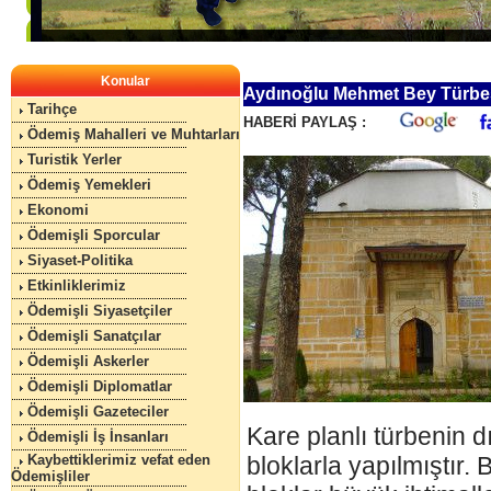
Konular
Aydınoğlu Mehmet Bey Türbe
Tarihçe
HABERİ PAYLAŞ :
Ödemiş Mahalleri ve Muhtarları
Turistik Yerler
Ödemiş Yemekleri
Ekonomi
Ödemişli Sporcular
Siyaset-Politika
Etkinliklerimiz
Ödemişli Siyasetçiler
Ödemişli Sanatçılar
Ödemişli Askerler
Ödemişli Diplomatlar
Ödemişli Gazeteciler
Kare planlı türbenin
Ödemişli İş İnsanları
Kaybettiklerimiz vefat eden
bloklarla yapılmıştır.
Ödemişliler