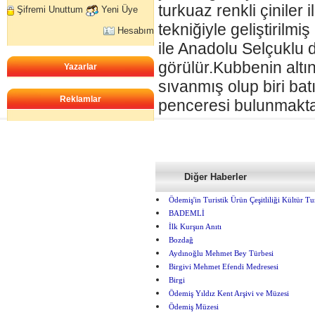
turkuaz renkli çiniler 
Şifremi Unuttum
Yeni Üye
tekniğiyle geliştirilmi
Hesabım
ile Anadolu Selçuklu
görülür.Kubbenin altı
Yazarlar
sıvanmış olup biri ba
Reklamlar
penceresi bulunmakta
Diğer Haberler
Ödemiş'in Turistik Ürün Çeşitliliği Kültür Tu
BADEMLİ
İlk Kurşun Anıtı
Bozdağ
Aydınoğlu Mehmet Bey Türbesi
Birgivi Mehmet Efendi Medresesi
Birgi
Ödemiş Yıldız Kent Arşivi ve Müzesi
Ödemiş Müzesi