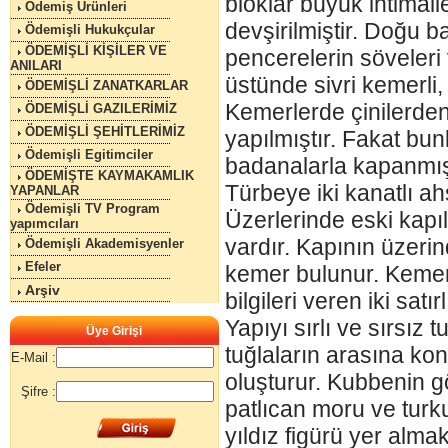
bloklar büyük ihtimall
Ödemiş Ürünleri
devşirilmiştir. Doğu 
Ödemişli Hukukçular
ÖDEMİŞLİ KİŞİLER VE
pencerelerin söveleri
ANILARI
üstünde sivri kemerli,
ÖDEMİŞLİ ZANATKARLAR
Kemerlerde çinilerden
ÖDEMİŞLİ GAZILERİMİZ
ÖDEMİŞLİ ŞEHİTLERİMİZ
yapılmıştır. Fakat bu
Ödemişli Egitimciler
badanalarla kapanmışt
ÖDEMİŞTE KAYMAKAMLIK
Türbeye iki kanatlı ahş
YAPANLAR
Ödemişli TV Program
Üzerlerinde eski kap
yapımcıları
vardır. Kapının üzerind
Ödemişli Akademisyenler
Efeler
kemer bulunur. Kemerin 
Arşiv
bilgileri veren iki sat
Yapıyı sırlı ve sırsız 
Üye Girişi
tuğlaların arasına konu
E-Mail :
oluşturur. Kubbenin 
Şifre :
patlıcan moru ve turku
yıldız figürü yer alma