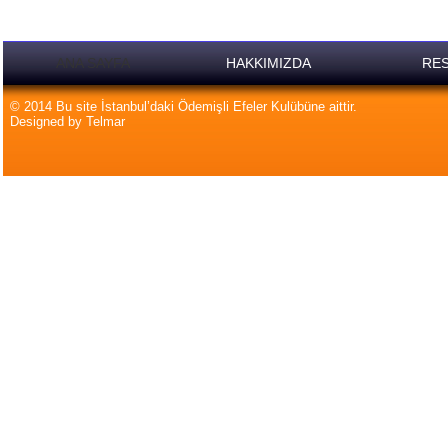
ANA SAYFA
HAKKIMIZDA
RES
© 2014 Bu site İstanbul’daki Ödemişli Efeler Kulübüne aittir.
Designed by Telmar