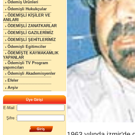
Ödemiş Ürünleri
Ödemişli Hukukçular
ÖDEMİŞLİ KİŞİLER VE
ANILARI
ÖDEMİŞLİ ZANATKARLAR
ÖDEMİŞLİ GAZILERİMİZ
ÖDEMİŞLİ ŞEHİTLERİMİZ
Ödemişli Egitimciler
ÖDEMİŞTE KAYMAKAMLIK
YAPANLAR
Ödemişli TV Program
yapımcıları
Ödemişli Akademisyenler
Efeler
Arşiv
Üye Girişi
E-Mail :
Şifre :
1963 yılında izmir'de 