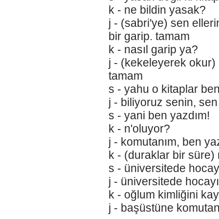
k - ne bildin yasak?
j - (sabri'ye) sen elle
bir garip. tamam
k - nasıl garip ya?
j - (kekeleyerek okur) 
tamam
s - yahu o kitaplar ben
j - biliyoruz senin, sen
s - yani ben yazdım!
k - n'oluyor?
j - komutanım, ben y
k - (duraklar bir süre
s - üniversitede hocay
j - üniversitede hoca
k - oğlum kimliğini kay
j - başüstüne komutan