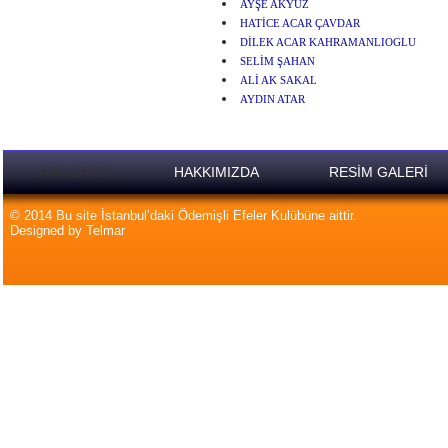
AYŞE AKYÜZ
HATİCE ACAR ÇAVDAR
DİLEK ACAR KAHRAMANLIOGLU
SELİM ŞAHAN
ALİ AK SAKAL
AYDIN ATAR
ANA SAYFA
HAKKIMIZDA
RESİM GALERİ
© 2014 Bu site İstanbul’daki Ödemişli Efeler Kulübüne aittir.
Designed by Telmar