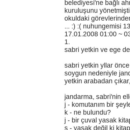
belediyesi'ne bağlı ah
kuruluşunu yönetmiştir;
okuldaki görevlerinde
... :) :( nuhungemisi 1
17.01.2008 01:00 ~ 0
1.
sabri yetkin ve ege de e
sabri yetkin yllar önc
soygun nedeniyle janda
yetkin arabadan çıkar, 
jandarma, sabri'nin elle
j - komutanım bir şey
k - ne bulundu?
j - bir çuval yasak ki
s - yasak değil ki kitapl