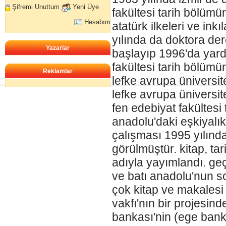
Şifremi Unuttum
Yeni Üye
fakültesi tarih bölümü
Hesabım
atatürk ilkeleri ve ink
yılında da doktora der
Yazarlar
başlayıp 1996'da yard
fakültesi tarih bölüm
Reklamlar
lefke avrupa üniversit
lefke avrupa üniversit
fen edebiyat fakültesi 
anadolu'daki eşkiyalık 
çalışması 1995 yılında
görülmüştür. kitap, tar
adıyla yayımlandı. ge
ve batı anadolu'nun so
çok kitap ve makalesi
vakfı'nın bir projesind
bankası'nin (ege bank)