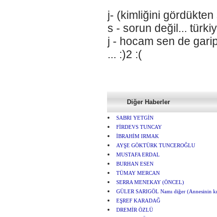
j- (kimliğini gördükt
s - sorun değil... türki
j - hocam sen de garip
... :)2 :(
Diğer Haberler
SABRI YETGİN
FİRDEVS TUNCAY
İBRAHİM IRMAK
AYŞE GÖKTÜRK TUNCEROĞLU
MUSTAFA ERDAL
BURHAN ESEN
TÜMAY MERCAN
SERRA MENEKAY (ÖNCEL)
GÜLER SARIGÖL Namı diğer (Annesinin kı
EŞREF KARADAĞ
DREMİR ÖZLÜ