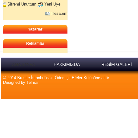
Şifremi Unuttum
Yeni Üye
Hesabım
Yazarlar
Reklamlar
ANA SAYFA
HAKKIMIZDA
RESİM GALERİ
© 2014 Bu site İstanbul’daki Ödemişli Efeler Kulübüne aittir.
Designed by Telmar