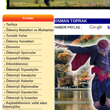
Konular
OSMAN TOPRAK
Tarihçe
HABERİ PAYLAŞ :
Ödemiş Mahalleri ve Muhtarları
Turistik Yerler
Ödemiş Yemekleri
Ekonomi
Ödemişli Sporcular
Siyaset-Politika
Etkinliklerimiz
Ödemişli Siyasetçiler
Ödemişli Sanatçılar
Ödemişli Askerler
Ödemişli Diplomatlar
Ödemişli Gazeteciler
Ödemişli İş İnsanları
Kaybettiklerimiz vefat eden
Ödemişliler