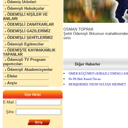
Ödemiş Ürünleri
Ödemişli Hukukçular
ÖDEMİŞLİ KİŞİLER VE
ANILARI
ÖDEMİŞLİ ZANATKARLAR
OSMAN TOPRAK
ÖDEMİŞLİ GAZILERİMİZ
Şehit Ödemişli İlkkursun mahallesinde
ÖDEMİŞLİ ŞEHİTLERİMİZ
üstü
Ödemişli Egitimciler
ÖDEMİŞTE KAYMAKAMLIK
YAPANLAR
Ödemişli TV Program
yapımcıları
Diğer Haberler
Ödemişli Akademisyenler
ÖMER KÜÇÜMEN (KİRAZLI EMEKLİ AS
Efeler
Hv.Plt.Bnb Kamil Özcan
Arşiv
HEMŞERİMİZ FATIH SULTAN MEHMET
Üye Girişi
E-Mail :
Şifre :