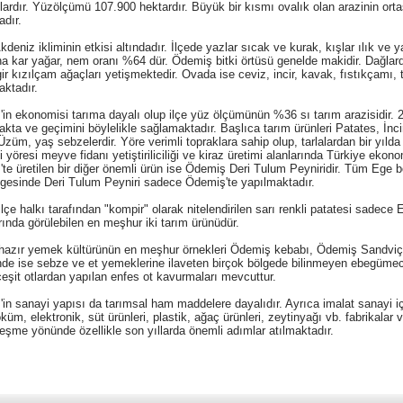
ardır. Yüzölçümü 107.900 hektardır. Büyük bir kısmı ovalık olan arazinin or
dır.
kdeniz ikliminin etkisi altındadır. İlçede yazlar sıcak ve kurak, kışlar ılık v
na kar yağar, nem oranı %64 dür. Ödemiş bitki örtüsü genelde makidir. Dağlar
r kızılçam ağaçları yetişmektedir. Ovada ise ceviz, incir, kavak, fıstıkçamı, 
aktadır.
in ekonomisi tarıma dayalı olup ilçe yüz ölçümünün %36 sı tarım arazisidir. 21
kta ve geçimini böylelikle sağlamaktadır. Başlıca tarım ürünleri Patates, İnc
Üzüm, yaş sebzelerdir. Yöre verimli topraklara sahip olup, tarlalardan bir yılda 
 yöresi meyve fidanı yetiştiriliciliği ve kiraz üretimi alanlarında Türkiye ekon
te üretilen bir diğer önemli ürün ise Ödemiş Deri Tulum Peyniridir. Tüm Ege b
gesinde Deri Tulum Peyniri sadece Ödemiş'te yapılmaktadır.
 ilçe halkı tarafından "kompir" olarak nitelendirilen sarı renkli patatesi sadec
rında görülebilen en meşhur iki tarım ürünüdür.
 hazır yemek kültürünün en meşhur örnekleri Ödemiş kebabı, Ödemiş Sandviç
nde ise sebze ve et yemeklerine ilaveten birçok bölgede bilinmeyen ebegümeci,
çeşit otlardan yapılan enfes ot kavurmaları mevcuttur.
in sanayi yapısı da tarımsal ham maddelere dayalıdır. Ayrıca imalat sanayi içi
küm, elektronik, süt ürünleri, plastik, ağaç ürünleri, zeytinyağı vb. fabrikalar 
eşme yönünde özellikle son yıllarda önemli adımlar atılmaktadır.