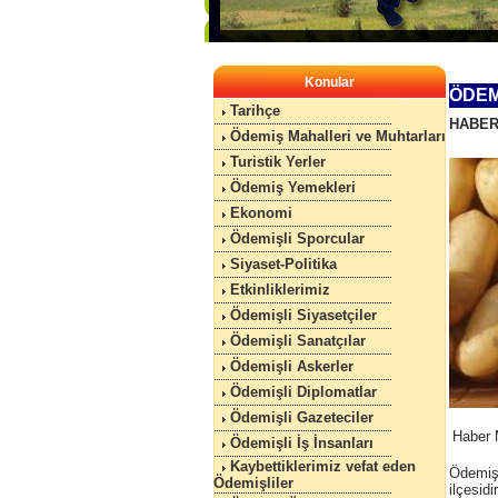
Konular
ÖDEM
Tarihçe
HABER
Ödemiş Mahalleri ve Muhtarları
Turistik Yerler
Ödemiş Yemekleri
Ekonomi
Ödemişli Sporcular
Siyaset-Politika
Etkinliklerimiz
Ödemişli Siyasetçiler
Ödemişli Sanatçılar
Ödemişli Askerler
Ödemişli Diplomatlar
Ödemişli Gazeteciler
Haber 
Ödemişli İş İnsanları
Kaybettiklerimiz vefat eden
Ödemiş 
Ödemişliler
ilçesid