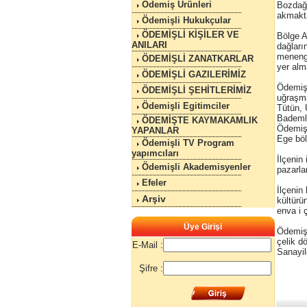
Ödemiş Ürünleri
Bozdağl
akmakta
Ödemişli Hukukçular
ÖDEMİŞLİ KİŞİLER VE
Bölge A
ANILARI
dağları
menengi
ÖDEMİŞLİ ZANATKARLAR
yer alm
ÖDEMİŞLİ GAZILERİMİZ
Ödemiş'
ÖDEMİŞLİ ŞEHİTLERİMİZ
uğraşma
Ödemişli Egitimciler
Tütün, 
Bademli
ÖDEMİŞTE KAYMAKAMLIK
Ödemiş'
YAPANLAR
Ege böl
Ödemişli TV Program
yapımcıları
İlçenin
Ödemişli Akademisyenler
pazarla
Efeler
İlçenin
Arşiv
kültürü
enva i 
Üye Girişi
Ödemiş'
çelik dö
E-Mail :
Sanayil
Şifre :