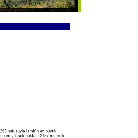
.295 nüfusuyla İzmir'in en büyük
olup en yüksek noktası 2157 metre ile