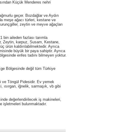
tasından Küçük Menderes nehri
e yağmurlu geçer. Bozdağlar ve Aydın
da meşe ağacı türleri, kestane ve
turunçgiller, zeytin ve meyve ağaçları
 bin aileden fazlası tarımla
ir, Zeytin, karpuz, Susam, Kestane,
üç ürün kaldırılabilmektedir. Ayrıca
omisinde büyük bir paya sahiptir. Ayrıca
ölgesinde enfes tadını bilmeyen yoktur.
e Ege Bölgesinde değil tüm Türkiye
i ve Töngül Pidesidir. Ev yemek
 ısırgan, iğnelik, sarmaşık, vb gibi
nde değerlendirilecek iş makineleri,
ve işletmeleri bulunmaktadır.